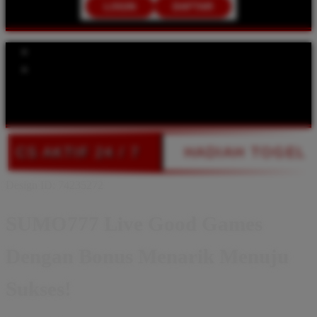
LOGIN
DAFTAR
Explore Categories
Popular Products
Shop All Designs
SUMO777
SUMO777 Login
SUMO777 Daftar
SUMO777 Slot
SUMO777 Gacor
Slot88
HADIAH TOGEL TERBESAR
DEPO W
Design ID: 74235272
SUMO777 Live Good Games
Dengan Bonus Menarik Menuju
Sukses!