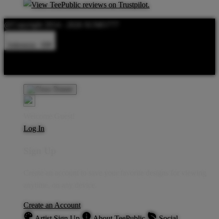
@Copyright 2014 - 2026 SUMO777
Indonesia - IDR
Product Safety
Intellectual Property Policy
CA: Do Not Sell My
Personal Information
Privacy Policy
Terms
Welcome Guest!
Log In
Sign Up
Create an account to save your favorite designs for viewing
anytime, on any device.
Create an Account
Artist Sign Up
About TeePublic
Social