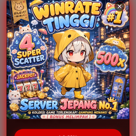
pengalaman bermain yang responsif.
5) Apakah tersedia bonus untuk member
baru?
Tersedia berbagai program bonus yang dapat
berubah sewaktu-waktu sesuai kebijakan platform.
Pastikan membaca syarat dan ketentuannya sebelum
melakukan klaim.
Catatan: Pastikan mengikuti aturan batasan usia yang berlaku di
wilayah anda dan bermain secara profesional.
Testimoni Pemain SUMO777
DANDI SENTOSA – Medan
✔
Saya suka tampilannya yang sederhana sehingga