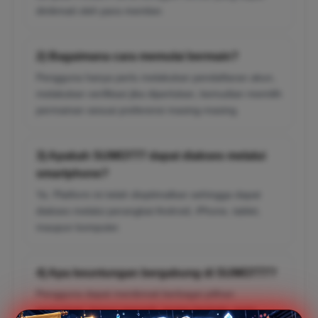
dinikmati oleh para member.
2) Bagaimana cara memulai bermain?
Pengguna hanya perlu melakukan pendaftaran akun,
melakukan verifikasi jika diperlukan, kemudian memilih
permainan sesuai preferensi masing-masing.
3) Apakah SUMO777 dapat diakses melalui
smartphone?
Ya. Platform ini telah dioptimalkan sehingga dapat
diakses melalui perangkat Android, iPhone, tablet,
maupun komputer.
4) Apa keuntungan bergabung di SUMO777?
Pengguna dapat menikmati berbagai pilihan
permainan, bonus menarik, promo berkala, serta