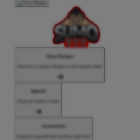
Shop Designs
Discover a classic design or new favorite artist
Apparel
Shop for Adults & Kids
Accessories
Express yourself with stickers and more