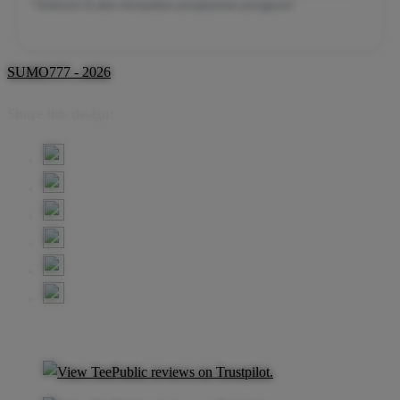
*Testimoni di atas merupakan pengalaman pengguna*
SUMO777 - 2026
Share this design: