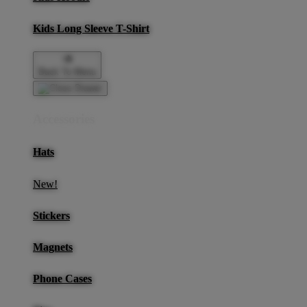
Kids Long Sleeve T-Shirt
Back To Menu
Accessories
Hats
New!
Stickers
Magnets
Phone Cases