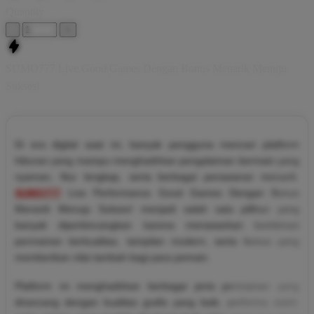
Quantity
-
+
SUMO777 Live Good Games Dengan Bonus Menarik Menuju
Sukses!
Di era digital saat ini, banyak pengguna mencari platform
hiburan yang mampu menghadirkan pengalaman bermain yang
nyaman, fitur lengkap, serta berbagai penawaran menarik.
SUMO777
Live Performance Good Games Dengan Bonus
Menarik Menuju Sukses! menjadi salah satu pilihan yang
banyak diperbincangkan karena menawarkan kombinasi
permainan berkualitas, tampilan modern, serta bonus yang
memberikan nilai tambah bagi para pemain.
Platform ini menghadirkan berbagai jenis permainan yang
dirancang dengan kualitas grafis yang baik, performa stabil,