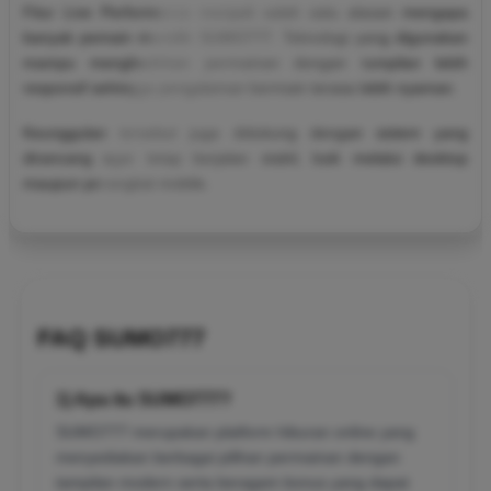
Fitur Live Performance menjadi salah satu alasan mengapa
banyak pemain memilih SUMO777. Teknologi yang digunakan
mampu menghadirkan permainan dengan tampilan lebih
responsif sehingga pengalaman bermain terasa lebih nyaman.
Keunggulan tersebut juga didukung dengan sistem yang
dirancang agar tetap berjalan stabil, baik melalui desktop
maupun perangkat mobile.
FAQ SUMO777
1) Apa itu SUMO777?
SUMO777 merupakan platform hiburan online yang
menyediakan berbagai pilihan permainan dengan
tampilan modern serta beragam bonus yang dapat