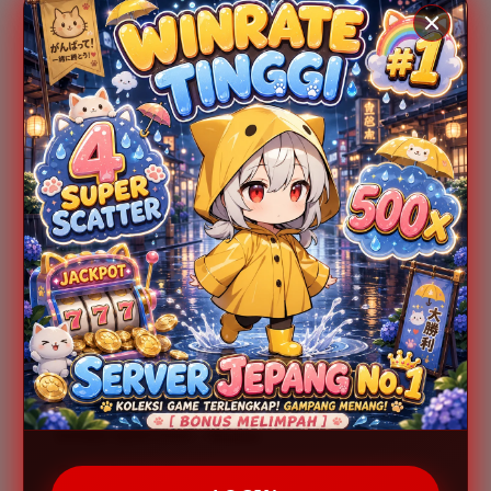
pengalaman bermain yang responsif.
5) Apakah tersedia bonus untuk member
baru?
Tersedia berbagai program bonus yang dapat
berubah sewaktu-waktu sesuai kebijakan platform.
Pastikan membaca syarat dan ketentuannya sebelum
melakukan klaim.
Catatan: Pastikan mengikuti aturan batasan usia yang berlaku di
wilayah anda dan bermain secara profesional.
Testimoni Pemain SUMO777
DANDI SENTOSA – Medan
✔
Saya suka tampilannya yang sederhana sehingga