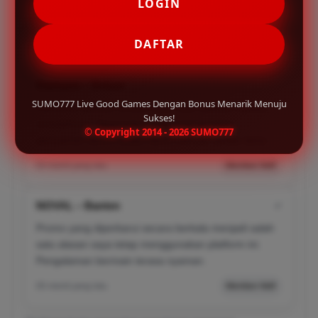
LOGIN
mudah digunakan. Pilihan permainannya juga cukup
lengkap dan bonus yang tersedia cukup menarik.
DAFTAR
barusan saja
Verified Member
Daehyon – Bekasi
✔
SUMO777 Live Good Games Dengan Bonus Menarik Menuju
Performa website terasa cepat saat diakses melalui
Sukses!
smartphone. Saya juga mudah menemukan
© Copyright 2014 - 2026 SUMO777
permainan favorit tanpa harus mencari terlalu lama.
03 menit yang lalu
Member Aktif
NOVAL – Banten
✔
Promo yang diperbarui secara berkala menjadi salah
satu alasan saya tetap menggunakan platform ini.
Pengalaman bermain terasa nyaman.
05 menit yang lalu
Member Aktif