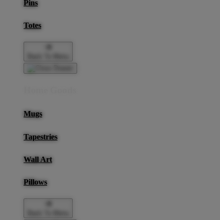
Pins
Totes
Back To Menu
Home Goods
Mugs
Tapestries
Wall Art
Pillows
Back To Menu