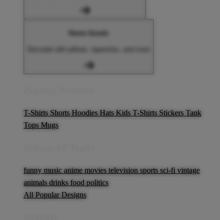
Home Goods
Decorate with pillows, tapestries, and more
Popular Products
T-Shirts
Shorts
Hoodies
Hats
Kids T-Shirts
Stickers
Tank
Tops
Mugs
Browse All Topics
funny
music
anime
movies
television
sports
sci-fi
vintage
animals
drinks
food
politics
All Popular Designs
Support