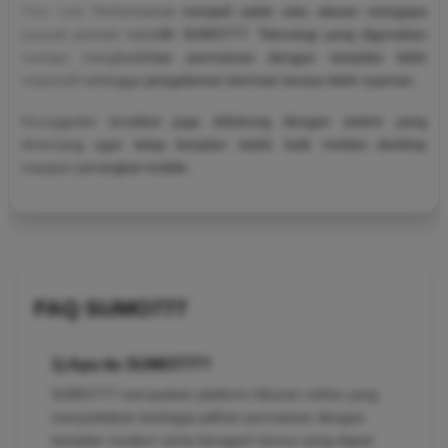
Fitur Live Performance menjadi salah satu alasan mengapa
banyak pemain memilih SUMO777. Teknologi yang digunakan
mampu menghadirkan permainan dengan tampilan lebih
responsif sehingga pengalaman bermain terasa lebih nyaman.
Keunggulan tersebut juga didukung dengan sistem yang
dirancang agar tetap berjalan stabil, baik melalui desktop
maupun perangkat mobile.
FAQ SUMO777
1) Apa itu SUMO777?
SUMO777 merupakan platform hiburan online yang
menyediakan berbagai pilihan permainan dengan
tampilan modern serta beragam bonus yang dapat