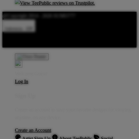
@Copyright 2014 - 2026 SUMO777
Indonesia - IDR
Product Safety
Intellectual Property Policy
CA: Do Not Sell My
Personal Information
Privacy Policy
Terms
Welcome Guest!
Log In
Sign Up
Create an account to save your favorite designs for viewing
anytime, on any device.
Create an Account
Artist Sign Up
About TeePublic
Social