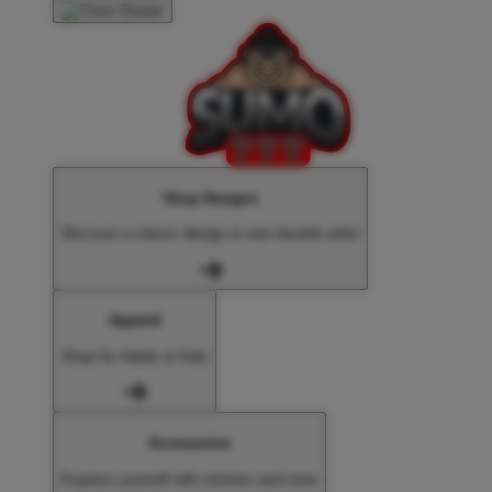
Shop Designs
Discover a classic design or new favorite artist
Apparel
Shop for Adults & Kids
Accessories
Express yourself with stickers and more