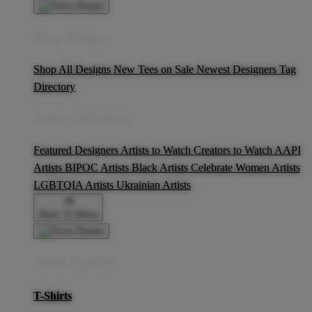
Shop Designs
Shop All Designs
New Tees on Sale
Newest Designers
Tag
Directory
Artist Collections
Featured Designers
Artists to Watch
Creators to Watch
AAPI
Artists
BIPOC Artists
Black Artists
Celebrate Women Artists
LGBTQIA Artists
Ukrainian Artists
Back To Menu
Adult Apparel
T-Shirts