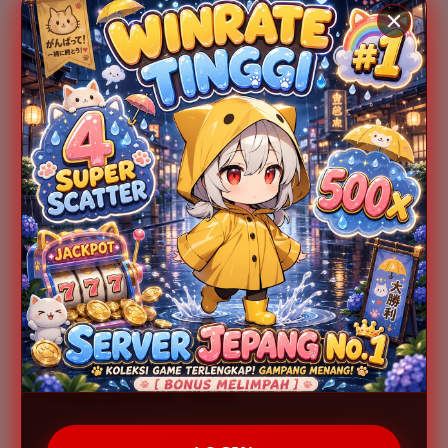
pengalaman bermain yang responsif.
5) Apakah tersedia bonus untuk member
baru?
Tersedia berbagai program bonus yang dapat
berubah sewaktu-waktu sesuai kebijakan platform.
Pastikan membaca syarat dan ketentuannya sebelum
melakukan klaim.
Catatan: Pastikan mengikuti aturan batasan usia yang berlaku di
wilayah anda dan bermain secara profesional.
Testimoni Pemain SUMO777
DANDI SENTOSA – Medan
✔
Saya suka tampilannya yang sederhana sehingga