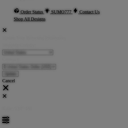
Order Status
SUMO777
Contact Us
Shop All Designs
Update Your Browsing Preferences
Shipping Country:
Currency:
Cancel
Katie:
5'10"
160